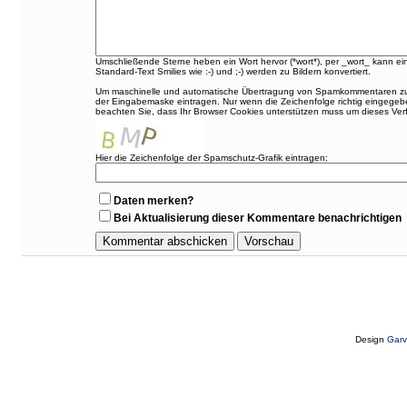
Umschließende Sterne heben ein Wort hervor (*wort*), per _wort_ kann ei
Standard-Text Smilies wie :-) und ;-) werden zu Bildern konvertiert.
Um maschinelle und automatische Übertragung von Spamkommentaren zu ver
der Eingabemaske eintragen. Nur wenn die Zeichenfolge richtig eingeg
beachten Sie, dass Ihr Browser Cookies unterstützen muss um dieses Ve
Hier die Zeichenfolge der Spamschutz-Grafik eintragen:
Daten merken?
Bei Aktualisierung dieser Kommentare benachrichtigen
Design
Garv